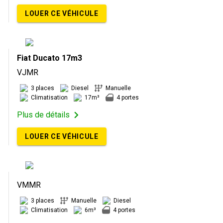
LOUER CE VÉHICULE
Fiat Ducato 17m3
VJMR
3 places
Diesel
Manuelle
Climatisation
17m³
4 portes
Plus de détails
LOUER CE VÉHICULE
VMMR
3 places
Manuelle
Diesel
Climatisation
6m³
4 portes