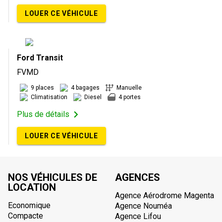
LOUER CE VÉHICULE
Ford Transit
FVMD
9 places
4 bagages
Manuelle
Climatisation
Diesel
4 portes
Plus de détails
LOUER CE VÉHICULE
NOS VÉHICULES DE
AGENCES
LOCATION
Agence Aérodrome Magenta
Economique
Agence Nouméa
Compacte
Agence Lifou